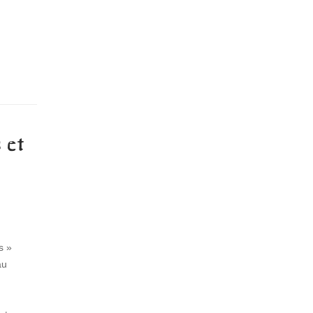
 et
s »
au