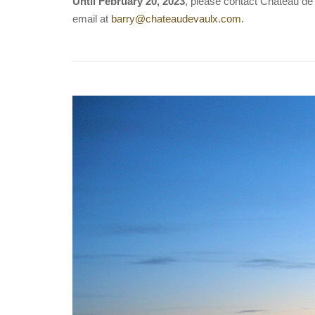
Until February 20, 2023
, please contact Château de
email at
barry@chateaudevaulx.com
.