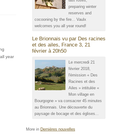
last roses,
preparing winter
reserves and
cocooning by the fire... Vaulx
welcomes you all year round!
Le Brionnais vu par Des racines
et des ailes, France 3, 21
ing
février à 20h50
all year
Le mercredi 21
février 2018,
l'émission « Des
Racines et des
Ailes » intitulée «
Mon village en
Bourgogne » va consacrer 45 minutes
au Brionnais. Une découverte du
paysage de bocage et des églises...
More in
Dernières nouvelles