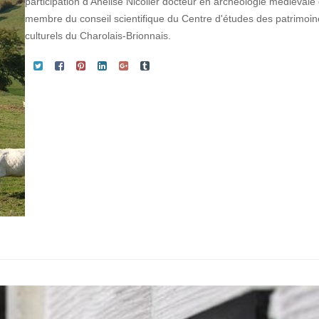
participation d'Anelise Nicolier docteur en archéologie médiévale 
membre du conseil scientifique du Centre d'études des patrimoi
culturels du Charolais-Brionnais.