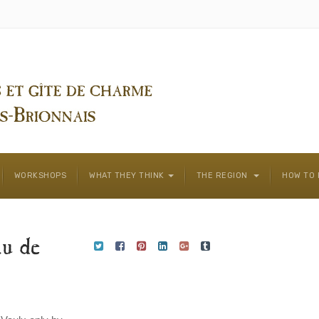
WORKSHOPS
WHAT THEY THINK
THE REGION
HOW TO 
au de