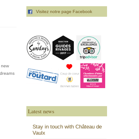
Visitez notre page Facebook
, new
d dreams
Latest news
Stay in touch with Château de
Vaulx