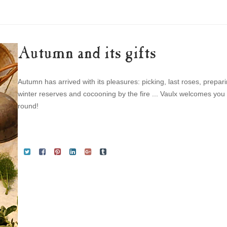
Autumn and its gifts
Autumn has arrived with its pleasures: picking, last roses, prepar
winter reserves and cocooning by the fire ... Vaulx welcomes you 
round!